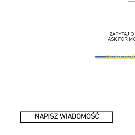
ZAPYTAJ O
ASK FOR M
Order and
NAPISZ WIADOMOŚĆ