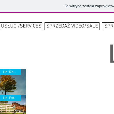
Ta witryna została zaprojek
USŁUGI/SERVICES
SPRZEDAŻ VIDEO/SALE
SPR
Lic. Royality-Free
Sprzedaż
Lic. Extended
zdjęć
fotograficznych/Photos
Sale.
STD.