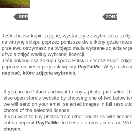
Sprzedaż
zdjęć
fotograficznych/Photos
SPRAWDŹ WARUNKI LICENCJI
ZOBACZ TE
Sale.
EXT.
Jeśli chcesz kupić zdjęcie, wystarczy że wybierzesz żółty
na witrynę sklepu poprzez poniższe dwie ikony gdzie moż
przelewu otrzymasz na twojego maila wybrane zdjęcia
w p
użycia zdjęć według wybranej licencji.
Jeśli dokonujesz zakupu spoza Polski i chcesz kupić zdjęci
poprzez niebieski przycisk wpłaty
PayPalMe
.
W tych okoli
napisać, które zdjęcia wybrałeś.
If you are in Poland and want to buy a photo, just select t
also open store's website by choosing one of two below i
we will send on your email selected images in full resoluti
photos of the selected license.
If you want to buy photos from other countries with licens
button deposit
PayPalMe
. In these circumstances, no VAT
chosen.