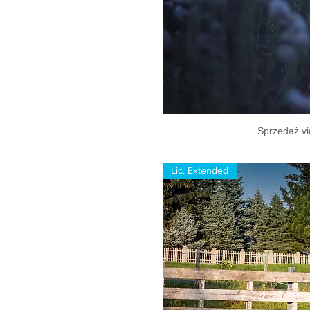
Sprzedaż vi
Lic. Extended