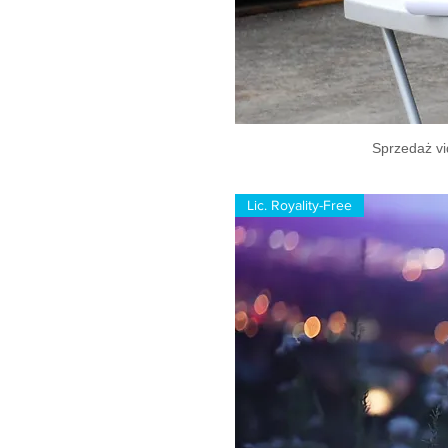
Sprzedaż vi
Lic. Royality-Free