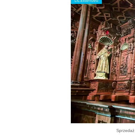
Lic.Extended
Sprzedaż